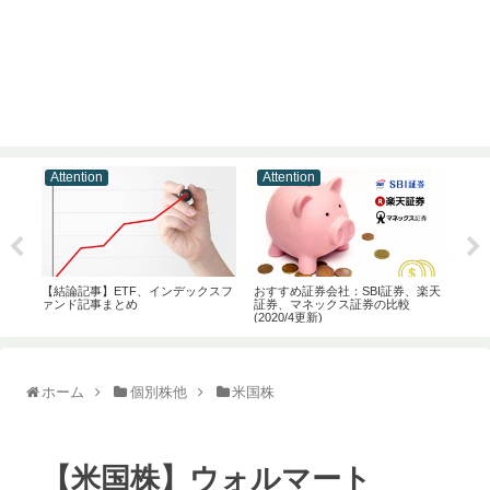
Attention
Attention
At
ドで
【結論記事】ETF、インデックスフ
おすすめ証券会社：SBI証券、楽天
時間
よ
ァンド記事まとめ
証券、マネックス証券の比較
初心
(2020/4更新)
事で
ホーム
個別株他
米国株
【米国株】ウォルマート