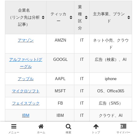
業
企業名
ティッカ
種
主力事業、ブラン
（リンク先は分析
ー
区
ド
記事）
分
アマゾン
AMZN
IT
ネット小売、クラウ
ド
アルファベット/グ
GOOGL
IT
広告（検索）、AI
ーグル
アップル
AAPL
IT
iphone
マイクロソフト
MSFT
IT
OS、Office365
フェイスブック
FB
IT
広告（SNS）
IBM
IBM
IT
クラウド、AI
インテル
INTC
IT
半導体（PC、サー
メニュー
ホーム
検索
トップ
サイドバー
バ）