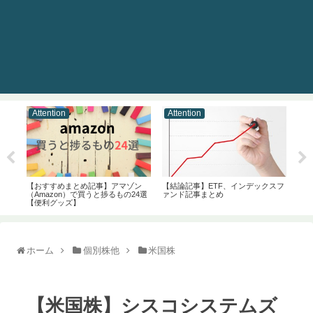
Attention
Attention
At
まと
【おすすめまとめ記事】アマゾン
【結論記事】ETF、インデックスフ
【お
（Amazon）で買うと捗るもの24選
ァンド記事まとめ
開発
【便利グッズ】
ホーム
個別株他
米国株
【米国株】シスコシステムズ