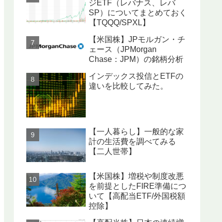
ジETF（レバナス、レバ
SP）についてまとめておく
【TQQQ/SPXL】
【米国株】JPモルガン・チ
ェース（JPMorgan
Chase：JPM）の銘柄分析
インデックス投信とETFの
違いを比較してみた。
【一人暮らし】一般的な家
計の生活費を調べてみる
【二人世帯】
【米国株】増税や制度改悪
を前提としたFIRE準備につ
いて【高配当ETF/外国税額
控除】