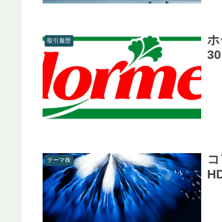
ホ
取引履歴
3
コ
テーマ株
H