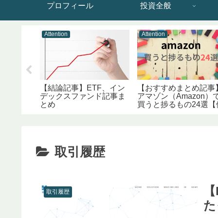
プロフィール
投資全般
Attention
Attention
：SBI
【結論記事】ETF、イン
【おすすめまとめ記事
、マネッ
デックスファンド記事ま
アマゾン（Amazon）
020/4更
とめ
買うと捗るもの24選【
利グッズ】
取引履歴
【
取引履歴
た