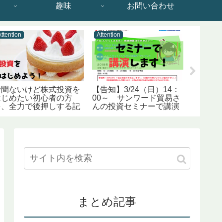
趣味
お問い合わせ
Attention
Attention
Attention
時間ないけど株式投資を
【告知】3/24（日）14：
【おすす
はじめたい初心者の方
00～ サンワード貿易さ
語アプ
を、全力で後押しする記
んの投資セミナーで講演
ースし
事です。
します！
まとめ記事