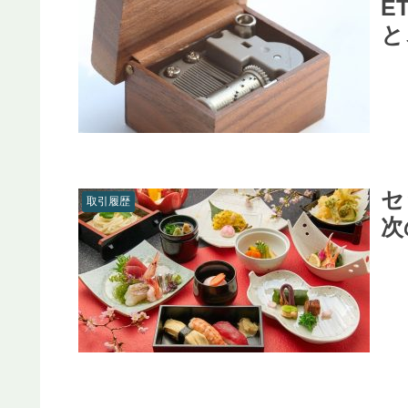
E
と
セ
取引履歴
次