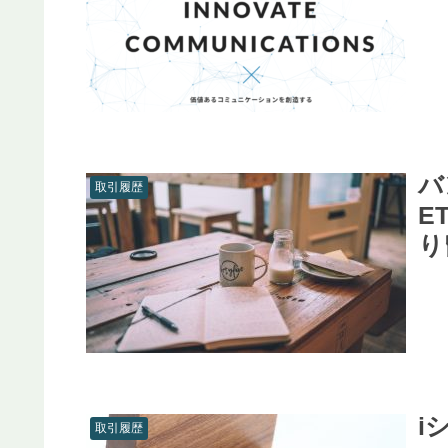
バ
取引履歴
E
り
i
取引履歴