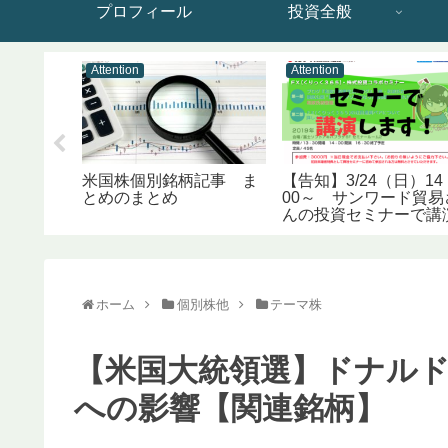
プロフィール
投資全般
Attention
Attention
必読のお
米国株個別銘柄記事 ま
【告知】3/24（日）14
0選＋アル
とめのまとめ
00～ サンワード貿易
け）
んの投資セミナーで講
します！
ホーム
個別株他
テーマ株
【米国大統領選】ドナル
への影響【関連銘柄】