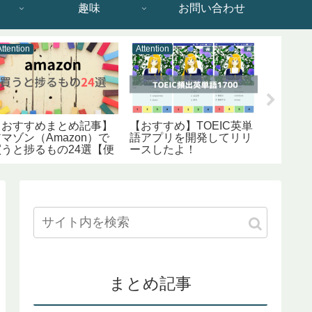
趣味
お問い合わせ
Attention
Attention
Attention
【おすすめまとめ記事】
【おすすめ】TOEIC英単
おすすめ
マゾン（Amazon）で
語アプリを開発してリリ
証券、
買うと捗るもの24選【便
ースしたよ！
クス証券の
利グッズ】
新)
まとめ記事