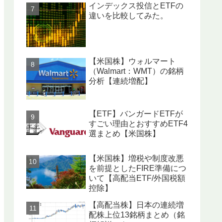
インデックス投信とETFの
違いを比較してみた。
【米国株】ウォルマート
（Walmart：WMT）の銘柄
分析【連続増配】
【ETF】バンガードETFが
すごい理由とおすすめETF4
選まとめ【米国株】
【米国株】増税や制度改悪
を前提としたFIRE準備につ
いて【高配当ETF/外国税額
控除】
【高配当株】日本の連続増
配株上位13銘柄まとめ（銘