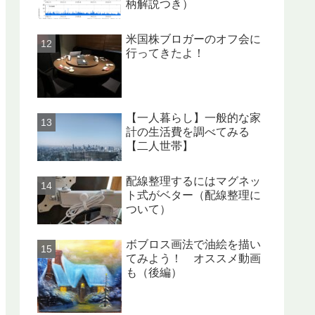
柄解説つき）
米国株ブロガーのオフ会に
行ってきたよ！
【一人暮らし】一般的な家
計の生活費を調べてみる
【二人世帯】
配線整理するにはマグネッ
ト式がベター（配線整理に
ついて）
ボブロス画法で油絵を描い
てみよう！ オススメ動画
も（後編）