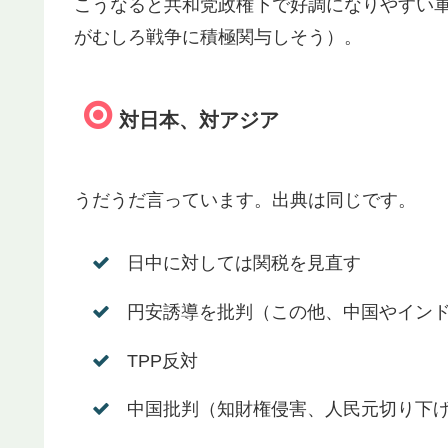
こうなると共和党政権下で好調になりやすい
がむしろ戦争に積極関与しそう）。
対日本、対アジア
うだうだ言っています。出典は同じです。
日中に対しては関税を見直す
円安誘導を批判（この他、中国やイン
TPP反対
中国批判（知財権侵害、人民元切り下