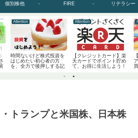
個別株他
FIRE
リテラシー
Attention
Attention
：
時間ないけど株式投資を
【クレジットカード】楽
さ
はじめたい初心者の方
天カードでポイント貯め
ア
演
を、全力で後押しする記
て、お得に生活しよう！
事です。
【おすすめクレカ】
ド・トランプと米国株、日本株