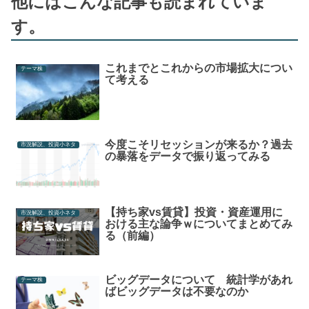
他にはこんな記事も読まれていま
す。
これまでとこれからの市場拡大につい
テーマ株
て考える
今度こそリセッションが来るか？過去
市況解説、投資小ネタ
の暴落をデータで振り返ってみる
【持ち家vs賃貸】投資・資産運用に
市況解説、投資小ネタ
おける主な論争ｗについてまとめてみ
る（前編）
ビッグデータについて 統計学があれ
テーマ株
ばビッグデータは不要なのか