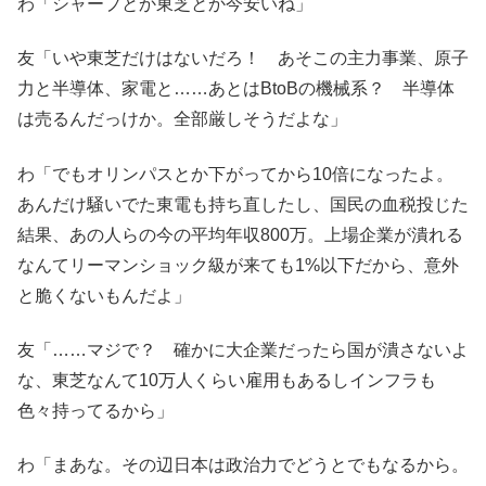
わ「シャープとか東芝とか今安いね」
友「いや東芝だけはないだろ！ あそこの主力事業、原子
力と半導体、家電と……あとはBtoBの機械系？ 半導体
は売るんだっけか。全部厳しそうだよな」
わ「でもオリンパスとか下がってから10倍になったよ。
あんだけ騒いでた東電も持ち直したし、国民の血税投じた
結果、あの人らの今の平均年収800万。上場企業が潰れる
なんてリーマンショック級が来ても1%以下だから、意外
と脆くないもんだよ」
友「……マジで？ 確かに大企業だったら国が潰さないよ
な、東芝なんて10万人くらい雇用もあるしインフラも
色々持ってるから」
わ「まあな。その辺日本は政治力でどうとでもなるから。