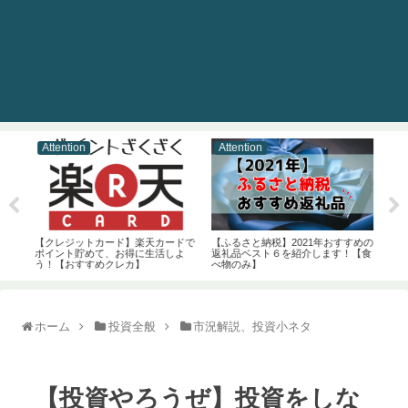
Attention
Attention
At
投資
【クレジットカード】楽天カードで
【ふるさと納税】2021年おすすめの
【お
）
ポイント貯めて、お得に生活しよ
返礼品ベスト６を紹介します！【食
（A
う！【おすすめクレカ】
べ物のみ】
【便
ホーム
投資全般
市況解説、投資小ネタ
【投資やろうぜ】投資をしな