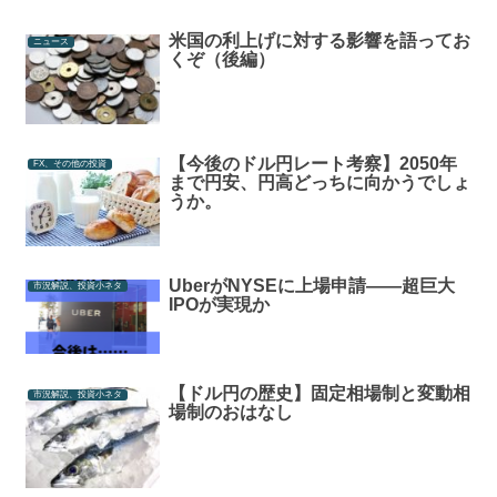
米国の利上げに対する影響を語ってお
ニュース
くぞ（後編）
【今後のドル円レート考察】2050年
FX、その他の投資
まで円安、円高どっちに向かうでしょ
うか。
UberがNYSEに上場申請――超巨大
市況解説、投資小ネタ
IPOが実現か
【ドル円の歴史】固定相場制と変動相
市況解説、投資小ネタ
場制のおはなし