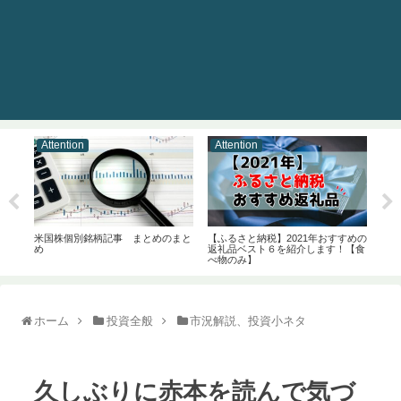
Attention
Attention
At
プリを
米国株個別銘柄記事 まとめのまと
【ふるさと納税】2021年おすすめの
【告
め
返礼品ベスト６を紹介します！【食
ワー
べ物のみ】
演し
ホーム
投資全般
市況解説、投資小ネタ
久しぶりに赤本を読んで気づ