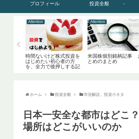
プロフィール
投資全般
Attention
Attention
：SBI
、マネッ
020/4更
時間ないけど株式投資を
米国株個別銘柄記事 
はじめたい初心者の方
とめのまとめ
を、全力で後押しする記
事です。
ホーム
投資全般
市況解説、投資小ネタ
日本一安全な都市はどこ
場所はどこがいいのか