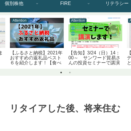
個別株他
FIRE
リテラシー
Attention
Attention
ま
【ふるさと納税】2021年
【告知】3/24（日）14：
おすすめの返礼品ベスト
00～ サンワード貿易さ
６を紹介します！【食べ
んの投資セミナーで講演
物のみ】
します！
？ リタイアした後、将来住む