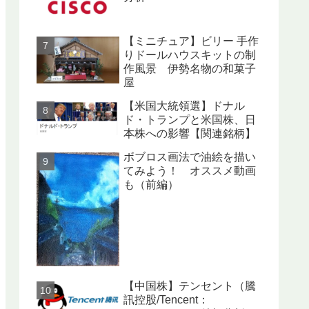
【ミニチュア】ビリー 手作
りドールハウスキットの制
作風景 伊勢名物の和菓子
屋
【米国大統領選】ドナル
ド・トランプと米国株、日
本株への影響【関連銘柄】
ボブロス画法で油絵を描い
てみよう！ オススメ動画
も（前編）
【中国株】テンセント（騰
訊控股/Tencent：