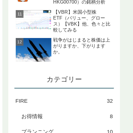
HKG00700）の銘柄分析
【VBR】米国小型株
ETF（バリュー、グロー
ス）【VBK】他、色々と比
較してみる
戦争がはじまると株価は上
がりますか、下がります
か。
カテゴリー
FIRE
32
お得情報
8
プランニング
10