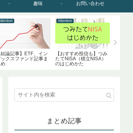
趣味
お問い合わせ
Attention
Attention
Attention
【結論記事】ETF、イン
【おすすめ投信も】つみ
【おす
デックスファンド記事ま
たてNISA（積立NISA）
アマゾン
とめ
のはじめかた
買うと捗
利グッ
まとめ記事