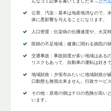
んなゴミ記事を書いてましたｗ→
クー
公害、汚染：基本は地産地消なので、
体に悪影響を与えることになります。
人口密度：伝染病の伝播速度や、火災
医師の不足地域：健康に関わる病院の
交通事故：事故頻度が多い地域はある
リスクもあって、自動車の運転は好き
地域財政：夕張市みたいに地域財政が
口動態も無視出来ません。行政サービ
その他：原発の側はテロの危険が高い
います。