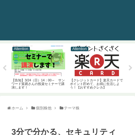
Attention
Attention
At
【結
ァン
【告知】3/24（日）14：00～ サン
【クレジットカード】楽天カードで
た
ワード貿易さんの投資セミナーで講
ポイント貯めて、お得に生活しよ
演します！
う！【おすすめクレカ】
ホーム
個別株他
テーマ株
3分で分かる、セキュリティ