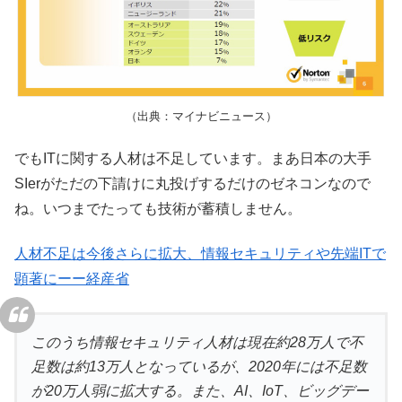
（出典：マイナビニュース）
でもITに関する人材は不足しています。まあ日本の大手
SIerがただの下請けに丸投げするだけのゼネコンなので
ね。いつまでたっても技術が蓄積しません。
人材不足は今後さらに拡大、情報セキュリティや先端ITで
顕著にーー経産省
このうち情報セキュリティ人材は現在約28万人で不
足数は約13万人となっているが、2020年には不足数
が20万人弱に拡大する。また、AI、IoT、ビッグデー