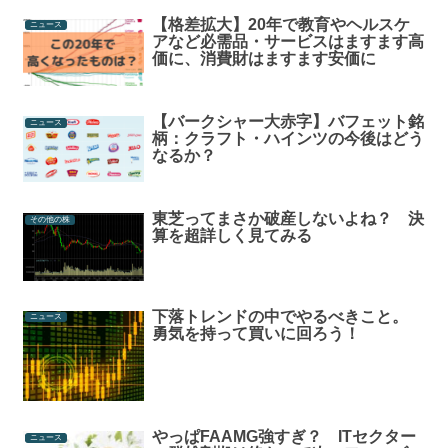
【格差拡大】20年で教育やヘルスケ
ニュース
アなど必需品・サービスはますます高
価に、消費財はますます安価に
【バークシャー大赤字】バフェット銘
ニュース
柄：クラフト・ハインツの今後はどう
なるか？
東芝ってまさか破産しないよね？ 決
その他の株
算を超詳しく見てみる
下落トレンドの中でやるべきこと。
ニュース
勇気を持って買いに回ろう！
やっぱFAAMG強すぎ？ ITセクター
ニュース