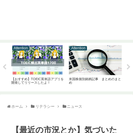
Attention
Attention
At
スフ
【おすすめ】TOEIC英単語アプリを
米国株個別銘柄記事 まとめのまと
【告
開発してリリースしたよ！
め
ワー
演し
ホーム
リテラシー
ニュース
【最近の市況とか】気づいた