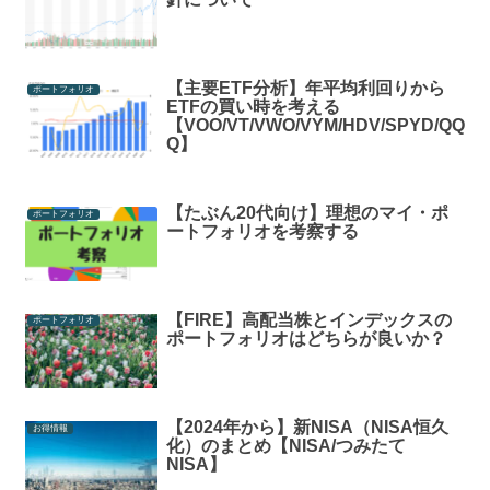
【主要ETF分析】年平均利回りから
ポートフォリオ
ETFの買い時を考える
【VOO/VT/VWO/VYM/HDV/SPYD/QQ
Q】
【たぶん20代向け】理想のマイ・ポ
ポートフォリオ
ートフォリオを考察する
【FIRE】高配当株とインデックスの
ポートフォリオ
ポートフォリオはどちらが良いか？
【2024年から】新NISA（NISA恒久
お得情報
化）のまとめ【NISA/つみたて
NISA】