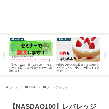
Attention
Attention
At
すめの
【告知】3/24（日）14：00～ サン
時間ないけど株式投資をはじめたい
【お
【食
ワード貿易さんの投資セミナーで講
初心者の方を、全力で後押しする記
NI
演します！
事です。
ホーム
FIRE
ポートフォリオ
【NASDAQ100】レバレッジ