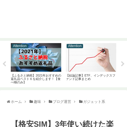
Attention
Attention
At
ン
【ふるさと納税】2021年おすすめの
【結論記事】ETF、インデックスフ
おす
4選
返礼品ベスト６を紹介します！【食
ァンド記事まとめ
証券
べ物のみ】
(20
ホーム
趣味
ブログ運営
ガジェット系
【格安SIM】3年使い続けた楽