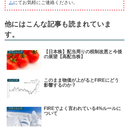
ム
にてお気軽にご連絡ください。
他にはこんな記事も読まれていま
す。
【日本株】配当周りの税制改悪と今後
プランニング
の展望【高配当株】
このまま物価が上がるとFIREにどう
ニュース
影響するのか？
FIREでよく言われている4%ルールに
プランニング
ついて