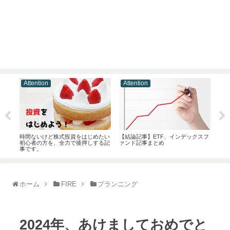
Attention
Attention
At
時間ないけど株式投資をはじめたい
【結論記事】ETF、インデックスフ
米国
た
初心者の方を、全力で後押しする記
ァンド記事まとめ
め
事です。
ホーム
FIRE
プランニング
2024年、あけましておめでと