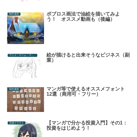
ボブロス画法で油絵を描いてみよ
制作過程
う！ オススメ動画も（後編）
絵が描けると出来そうなビジネス（副
アニメ・ゲーム・マンガ
業）
マンガ等で使えるオススメフォント
制作過程
12選（商用可・フリー）
【マンガで分かる投資入門】その1：
完成イラスト
投資をはじめよう！