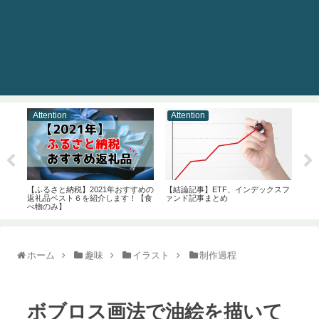
Attention
Attention
】2021年おすすめの
【結論記事】ETF、インデックスフ
時間ないけど株式投資をは
６を紹介します！【食
ァンド記事まとめ
初心者の方を、全力で後押
事です。
ホーム
趣味
イラスト
制作過程
ボブロス画法で油絵を描いて