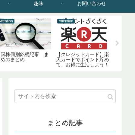
趣味
お問い合わせ
Attention
Attention
Attention
米国株個別銘柄記事 ま
【クレジットカード】楽
【おす
とめのまとめ
天カードでポイント貯め
たてNIS
て、お得に生活しよう！
のはじ
【おすすめクレカ】
まとめ記事