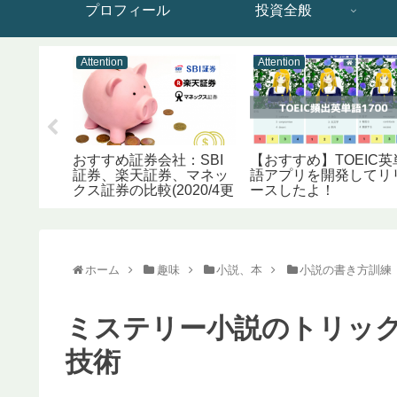
プロフィール
投資全般
Attention
Attention
め記事】
おすすめ証券会社：SBI
【おすすめ】TOEIC英
zon）で
証券、楽天証券、マネッ
語アプリを開発してリ
24選【便
クス証券の比較(2020/4更
ースしたよ！
新)
ホーム
趣味
小説、本
小説の書き方訓練
ミステリー小説のトリッ
技術