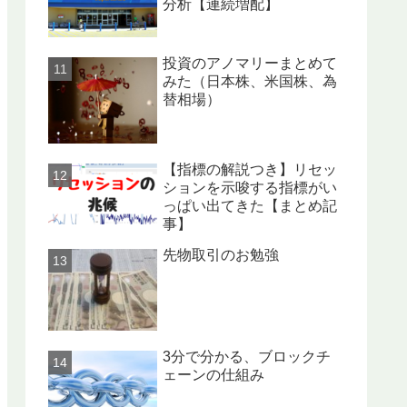
分析【連続増配】
投資のアノマリーまとめて
みた（日本株、米国株、為
替相場）
【指標の解説つき】リセッ
ションを示唆する指標がい
っぱい出てきた【まとめ記
事】
先物取引のお勉強
3分で分かる、ブロックチ
ェーンの仕組み