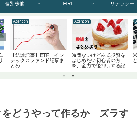
個別株他
FIRE
リテラシー
Attention
Attention
単
【結論記事】ETF、イン
時間ないけど株式投資を
リ
デックスファンド記事ま
はじめたい初心者の方
とめ
を、全力で後押しする記
事です。
クをどうやって作るか ズラす