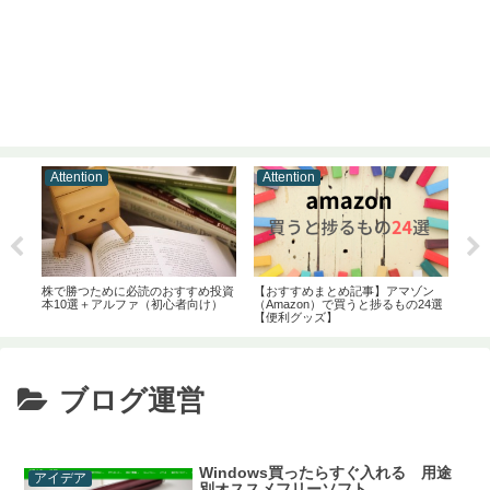
Attention
Attention
At
プリを
株で勝つために必読のおすすめ投資
【おすすめまとめ記事】アマゾン
【ク
本10選＋アルファ（初心者向け）
（Amazon）で買うと捗るもの24選
ポイ
【便利グッズ】
う！
ブログ運営
Windows買ったらすぐ入れる 用途
アイデア
別オススメフリーソフト