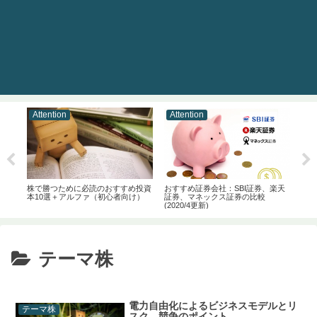
Attention
Attention
At
ン
株で勝つために必読のおすすめ投資
おすすめ証券会社：SBI証券、楽天
【結
4選
本10選＋アルファ（初心者向け）
証券、マネックス証券の比較
ァン
(2020/4更新)
テーマ株
電力自由化によるビジネスモデルとリ
テーマ株
スク、競争のポイント