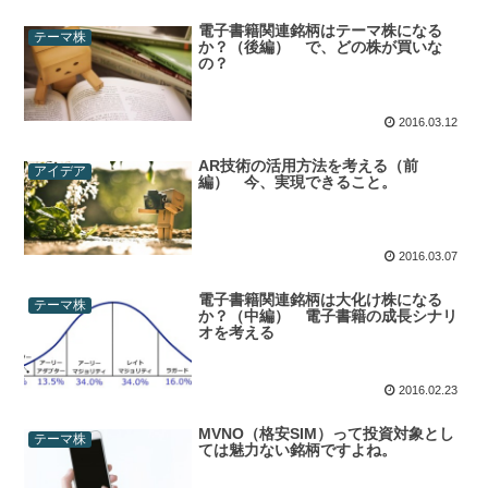
電子書籍関連銘柄はテーマ株になる
テーマ株
か？（後編） で、どの株が買いな
の？
2016.03.12
AR技術の活用方法を考える（前
アイデア
編） 今、実現できること。
2016.03.07
電子書籍関連銘柄は大化け株になる
テーマ株
か？（中編） 電子書籍の成長シナリ
オを考える
2016.02.23
MVNO（格安SIM）って投資対象とし
テーマ株
ては魅力ない銘柄ですよね。