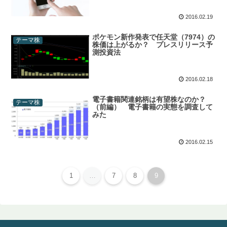
2016.02.19
ポケモン新作発表で任天堂（7974）の
テーマ株
株価は上がるか？ プレスリリース予
測投資法
2016.02.18
電子書籍関連銘柄は有望株なのか？
テーマ株
（前編） 電子書籍の実態を調査して
みた
2016.02.15
1
…
7
8
9